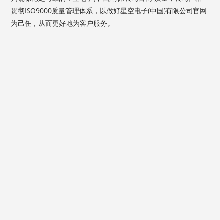
贯彻ISO9000质量管理体系，以做好星空电子(中国)有限公司官网
为己任，从而更好地为客户服务。