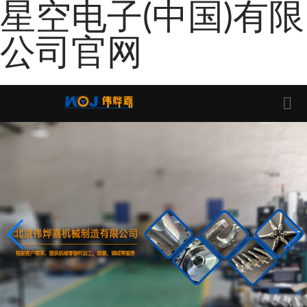
星空电子(中国)有限
公司官网