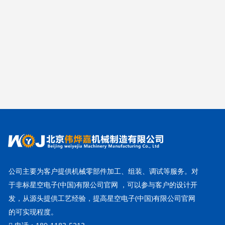
公司主要为客户提供机械零部件加工、组装、调试等服务。对
于非标星空电子(中国)有限公司官网 ，可以参与客户的设计开
发，从源头提供工艺经验，提高星空电子(中国)有限公司官网
的可实现程度。